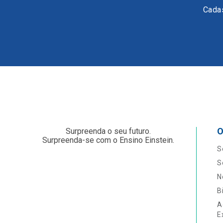
Cadas
O
Surpreenda o seu futuro.
Surpreenda-se com o Ensino Einstein.
S
S
N
B
A
E