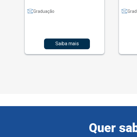
Graduação
Grad
Saiba mais
Quer sab