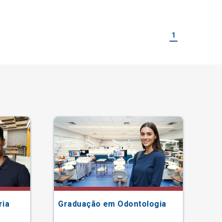
1
ria
Graduação em Odontologia
Gr