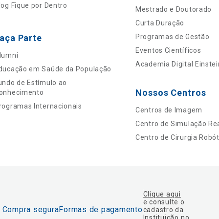
log Fique por Dentro
Mestrado e Doutorado
Curta Duração
aça Parte
Programas de Gestão
Eventos Científicos
lumni
Academia Digital Einstei
ducação em Saúde da População
undo de Estímulo ao
Nossos Centros
onhecimento
rogramas Internacionais
Centros de Imagem
Centro de Simulação Rea
Centro de Cirurgia Robót
Clique aqui
e consulte o
Compra segura
Formas de pagamento
cadastro da
Instituição no