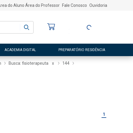
rea do Aluno
Área do Professor
Fale Conosco
Ouvidoria
Bem-vindo
(a)
Entre ou Cadastre-
se
ACADEMIA DIGITAL
PREPARATÓRIO RESIDÊNCIA
m
Busca: fisioterapeuta
x
144
1