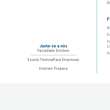
B
F
A
E
F
Junte-se a nós
C
Faculdade Einstein
P
Escola Técnica
Para Empresas
Einstein Prepara