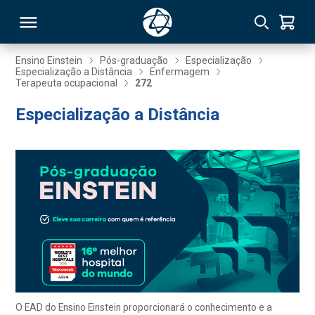
Ensino Einstein
Pós-graduação
Especialização
Especialização a Distância
Enfermagem
Terapeuta ocupacional
272
RSO
Especialização a Distância
TIVAS
S
IN
ONAL
 MBA
O EAD do Ensino Einstein proporcionará o conhecimento e a
NTRO