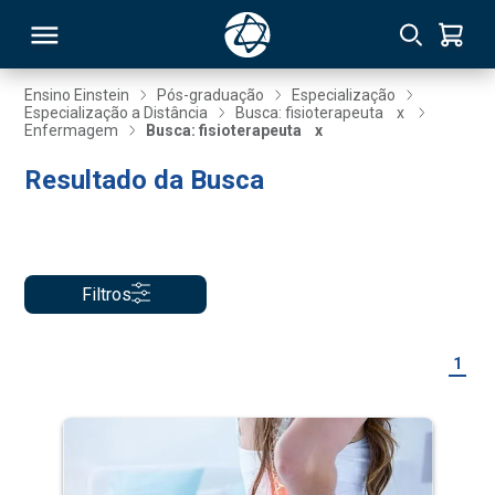
Ensino Einstein
Pós-graduação
Especialização
Especialização a Distância
Busca: fisioterapeuta
x
Enfermagem
Busca: fisioterapeuta
x
RSO
Resultado da Busca
TIVAS
S
IN
Filtros
ONAL
1
 MBA
NTRO