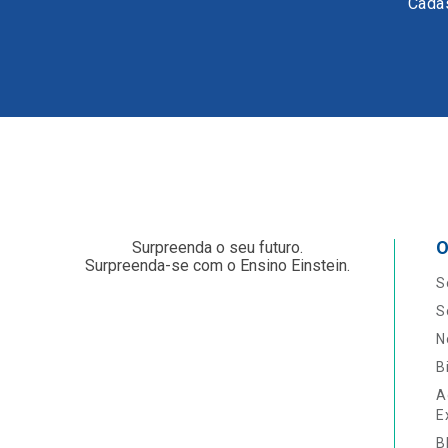
Cadas
O
Surpreenda o seu futuro.
Surpreenda-se com o Ensino Einstein.
S
S
N
B
A
E
B