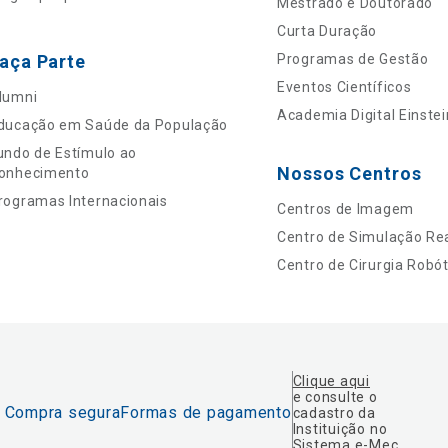
Mestrado e Doutorado
Curta Duração
aça Parte
Programas de Gestão
Eventos Científicos
lumni
Academia Digital Einstei
ducação em Saúde da População
undo de Estímulo ao
Nossos Centros
onhecimento
rogramas Internacionais
Centros de Imagem
Centro de Simulação Rea
Centro de Cirurgia Robót
Clique aqui
e consulte o
Compra segura
Formas de pagamento
cadastro da
Instituição no
Sistema e-Mec