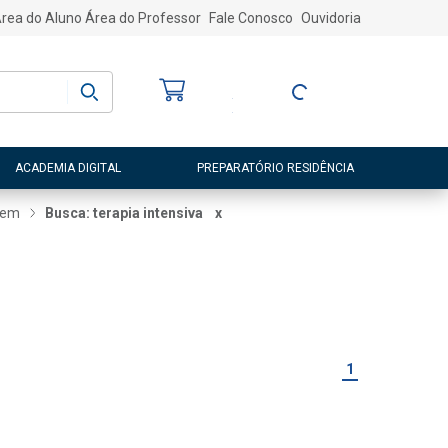
rea do Aluno
Área do Professor
Fale Conosco
Ouvidoria
Bem-vindo
(a)
Entre ou Cadastre-
se
ACADEMIA DIGITAL
PREPARATÓRIO RESIDÊNCIA
gem
Busca: terapia intensiva
x
1