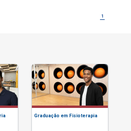
1
ria
Graduação em Fisioterapia
Gr