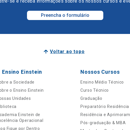
tre-se e receba informações sobre os nossos cursos e ev
Preencha o formulário
Voltar ao topo
 Ensino Einstein
Nossos Cursos
obre a Sociedade
Ensino Médio Técnico
obre o Ensino Einstein
Curso Técnico
ossas Unidades
Graduação
iblioteca
Preparatório Residência
cademia Einstein de
Residência e Aprimora
xcelência Operacional
Pós-graduação & MBA
log Fique por Dentro