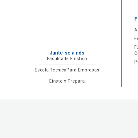
F
A
E
F
Junte-se a nós
C
Faculdade Einstein
P
Escola Técnica
Para Empresas
Einstein Prepara