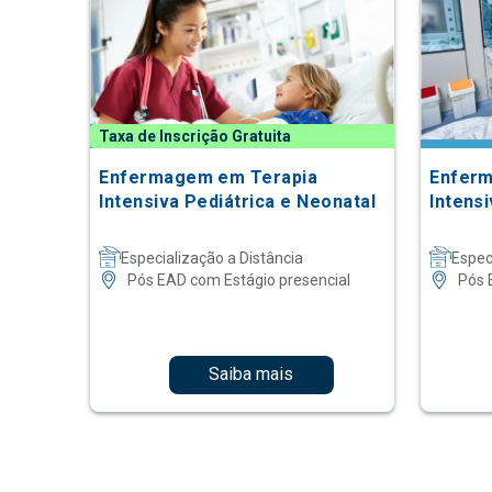
Taxa de Inscrição Gratuita
Enfermagem em Terapia
Enferm
Intensiva Pediátrica e Neonatal
Intens
Especialização a Distância
Espec
Pós EAD com Estágio presencial
Pós 
Saiba mais