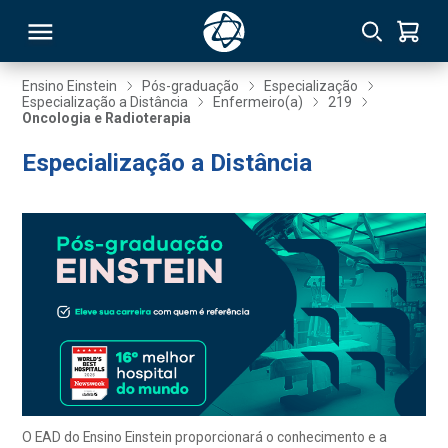
Ensino Einstein
Pós-graduação
Especialização
Especialização a Distância
Enfermeiro(a)
219
Oncologia e Radioterapia
RSO
Especialização a Distância
TIVAS
S
IN
ONAL
 MBA
O EAD do Ensino Einstein proporcionará o conhecimento e a
NTRO