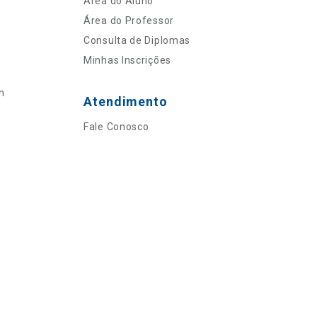
Área do Aluno
Área do Professor
Consulta de Diplomas
Minhas Inscrições
n
Atendimento
Ol
Fale Conosco
C
Ouvidoria
p
t
lística
a
Wh
N
Fa
ica
li
A
a
C