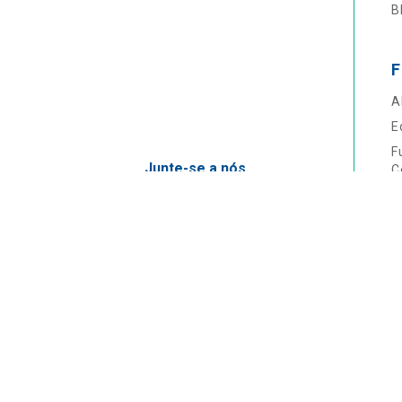
B
F
A
E
F
Junte-se a nós
C
Faculdade Einstein
P
Escola Técnica
Para Empresas
Einstein Prepara