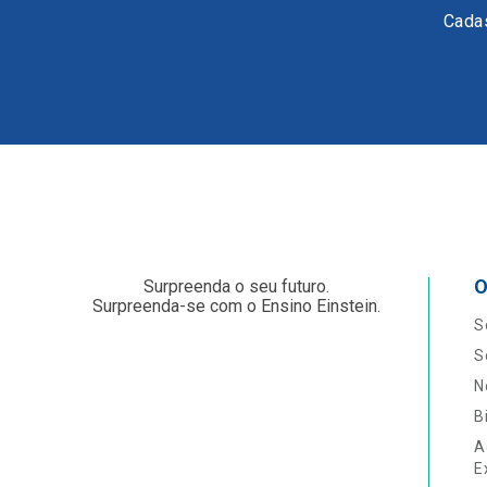
Cadas
O
Surpreenda o seu futuro.
Surpreenda-se com o Ensino Einstein.
S
S
N
B
A
E