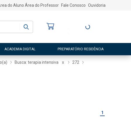
rea do Aluno
Área do Professor
Fale Conosco
Ouvidoria
Bem-vindo
(a)
Entre ou Cadastre-
se
ACADEMIA DIGITAL
PREPARATÓRIO RESIDÊNCIA
o(a)
Busca: terapia intensiva
x
272
1