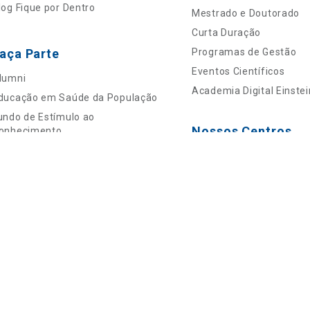
log Fique por Dentro
Mestrado e Doutorado
Curta Duração
aça Parte
Programas de Gestão
Eventos Científicos
lumni
Academia Digital Einstei
ducação em Saúde da População
undo de Estímulo ao
Nossos Centros
onhecimento
rogramas Internacionais
Centros de Imagem
Centro de Simulação Rea
Centro de Cirurgia Robót
Clique aqui
e consulte o
Compra segura
Formas de pagamento
cadastro da
Instituição no