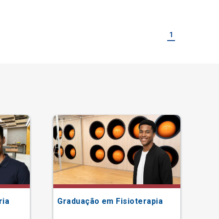
1
ria
Graduação em Fisioterapia
Gr