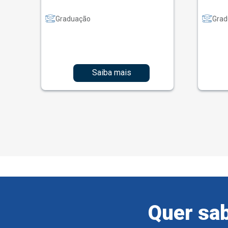
Graduação
Grad
Saiba mais
Quer sab