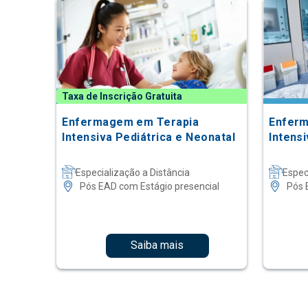
Taxa de Inscrição Gratuita
Enfermagem em Terapia
Enferm
Intensiva Pediátrica e Neonatal
Intens
Especialização a Distância
Espec
Pós EAD com Estágio presencial
Pós 
Saiba mais