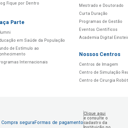
log Fique por Dentro
Mestrado e Doutorado
Curta Duração
aça Parte
Programas de Gestão
Eventos Científicos
lumni
Academia Digital Einstei
ducação em Saúde da População
undo de Estímulo ao
Nossos Centros
onhecimento
rogramas Internacionais
Centros de Imagem
Centro de Simulação Rea
Centro de Cirurgia Robót
Clique aqui
e consulte o
Compra segura
Formas de pagamento
cadastro da
Instituição no