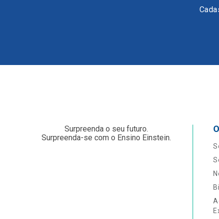
Cadas
O
Surpreenda o seu futuro.
Surpreenda-se com o Ensino Einstein.
S
S
N
B
A
E