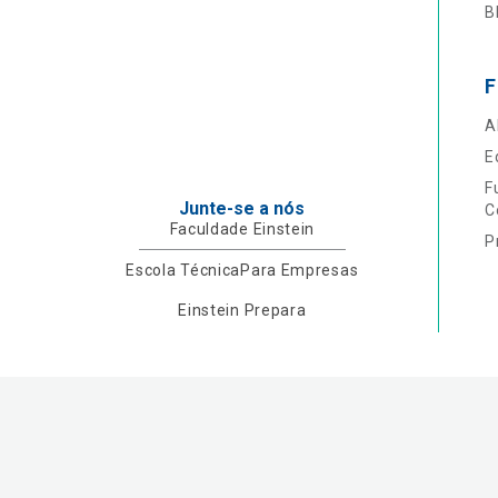
B
F
A
E
F
Junte-se a nós
C
Faculdade Einstein
P
Escola Técnica
Para Empresas
Einstein Prepara