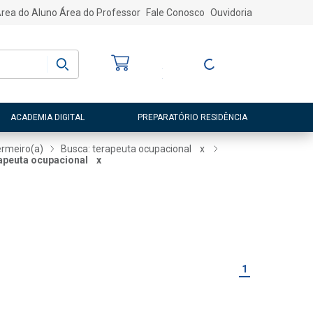
rea do Aluno
Área do Professor
Fale Conosco
Ouvidoria
Bem-vindo
(a)
Entre ou Cadastre-
se
ACADEMIA DIGITAL
PREPARATÓRIO RESIDÊNCIA
rmeiro(a)
Busca: terapeuta ocupacional
x
apeuta ocupacional
x
1