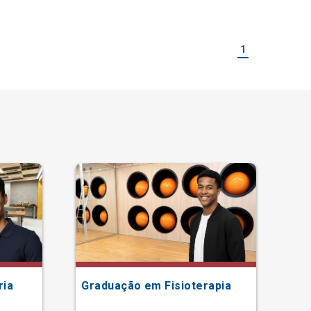
1
ria
Graduação em Fisioterapia
Gr