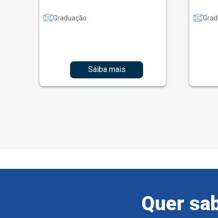
Graduação
Grad
Saiba mais
Quer sab