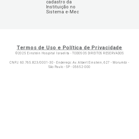
cadastro da
Instituição no
Sistema e-Mec
Termos de Uso e Política de Privacidade
©2025 Einstein Hospital Israelita -
TODOS OS DIREITOS RESERVADOS
CNPJ: 60.765.823/0001-30 - Endereço: Av. Albert Einstein, 627 - Morumbi -
São Paulo - SP - 05652-000
Ol
C
p
t
a
Wh
N
Fa