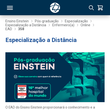
Ensino Einstein
Pós-graduação
Especialização
Especialização a Distância
Enfermeiro(a)
Online
EAD
358
RSO
Especialização a Distância
TIVAS
S
IN
ONAL
 MBA
O EAD do Ensino Einstein proporcionará o conhecimento e a
NTRO