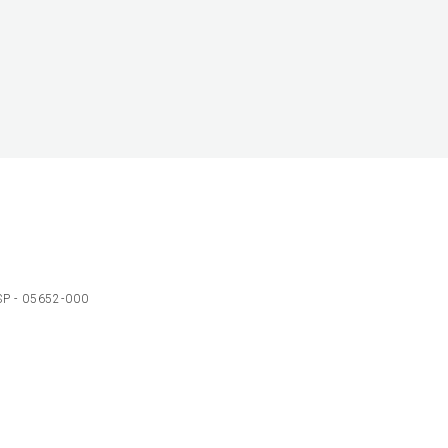
 SP - 05652-000
Ol