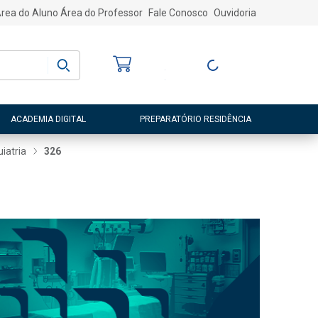
rea do Aluno
Área do Professor
Fale Conosco
Ouvidoria
Bem-vindo
(a)
Entre ou Cadastre-
se
ACADEMIA DIGITAL
PREPARATÓRIO RESIDÊNCIA
uiatria
326