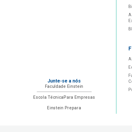
B
A
E
B
F
A
E
F
Junte-se a nós
C
Faculdade Einstein
P
Escola Técnica
Para Empresas
Einstein Prepara