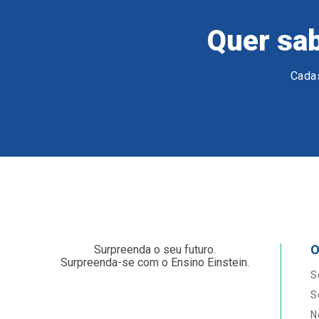
Quer sab
Cadas
O
Surpreenda o seu futuro.
Surpreenda-se com o Ensino Einstein.
S
S
N