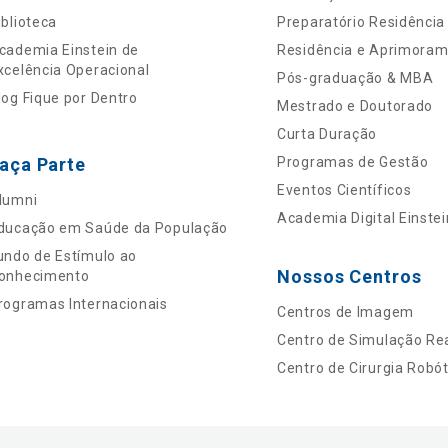
iblioteca
Preparatório Residência
cademia Einstein de
Residência e Aprimora
xcelência Operacional
Pós-graduação & MBA
log Fique por Dentro
Mestrado e Doutorado
Curta Duração
aça Parte
Programas de Gestão
Eventos Científicos
lumni
Academia Digital Einstei
ducação em Saúde da População
undo de Estímulo ao
Nossos Centros
onhecimento
rogramas Internacionais
Centros de Imagem
Centro de Simulação Rea
Centro de Cirurgia Robót