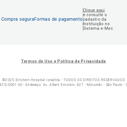
Clique aqui
e consulte o
Compra segura
Formas de pagamento
cadastro da
Instituição no
Sistema e-Mec
Termos de Uso e Política de Privacidade
©2025 Einstein Hospital Israelita -
TODOS OS DIREITOS RESERVADOS
23/0001-30 - Endereço: Av. Albert Einstein, 627 - Morumbi - São Paulo -