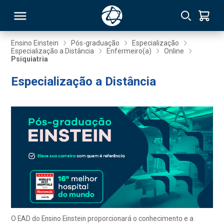
Ensino Einstein
Pós-graduação
Especialização
Especialização a Distância
Enfermeiro(a)
Online
Psiquiatria
RSO
Especialização a Distância
TIVAS
S
IN
ONAL
 MBA
O EAD do Ensino Einstein proporcionará o conhecimento e a
NTRO