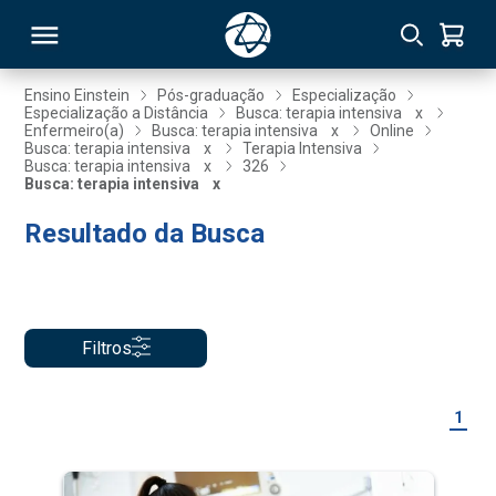
Ensino Einstein
Pós-graduação
Especialização
Especialização a Distância
Busca: terapia intensiva
x
Enfermeiro(a)
Busca: terapia intensiva
x
Online
RSO
Busca: terapia intensiva
x
Terapia Intensiva
Busca: terapia intensiva
x
326
Busca: terapia intensiva
x
TIVAS
Resultado da Busca
S
IN
ONAL
Filtros
 MBA
1
NTRO