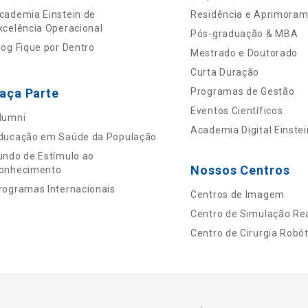
cademia Einstein de
Residência e Aprimora
xcelência Operacional
Pós-graduação & MBA
log Fique por Dentro
Mestrado e Doutorado
Curta Duração
aça Parte
Programas de Gestão
Eventos Científicos
lumni
Academia Digital Einstei
ducação em Saúde da População
undo de Estímulo ao
Nossos Centros
onhecimento
rogramas Internacionais
Centros de Imagem
Centro de Simulação Rea
Centro de Cirurgia Robót