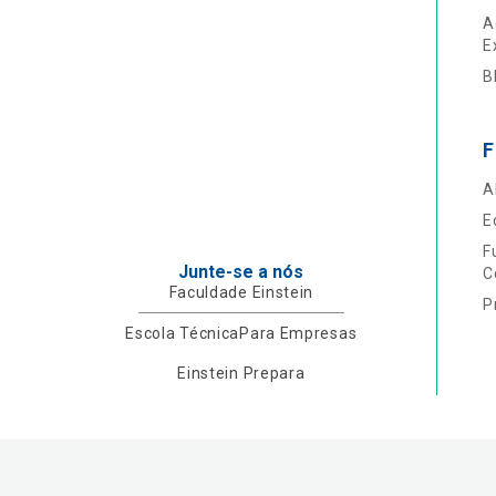
A
E
B
F
A
E
F
Junte-se a nós
C
Faculdade Einstein
P
Escola Técnica
Para Empresas
Einstein Prepara