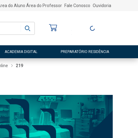
rea do Aluno
Área do Professor
Fale Conosco
Ouvidoria
Bem-vindo
(a)
Entre ou Cadastre-
se
ACADEMIA DIGITAL
PREPARATÓRIO RESIDÊNCIA
line
219