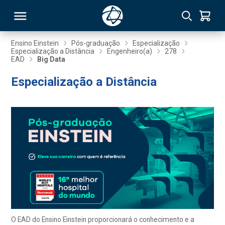
Ensino Einstein
Pós-graduação
Especialização
Especialização a Distância
Engenheiro(a)
278
EAD
Big Data
RSO
Especialização a Distância
TIVAS
S
IN
ONAL
 MBA
O EAD do Ensino Einstein proporcionará o conhecimento e a
NTRO