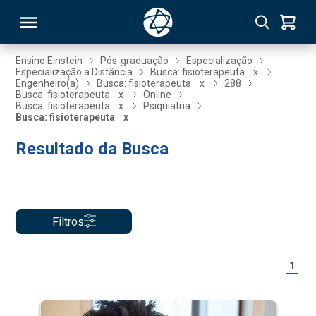
Ensino Einstein
Pós-graduação
Especialização
Especialização a Distância
Busca: fisioterapeuta
x
Engenheiro(a)
Busca: fisioterapeuta
x
288
RSO
Busca: fisioterapeuta
x
Online
Busca: fisioterapeuta
x
Psiquiatria
Busca: fisioterapeuta
x
TIVAS
Resultado da Busca
S
IN
ONAL
Filtros
 MBA
1
NTRO