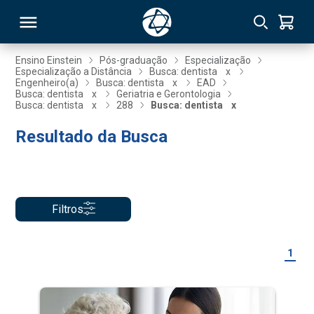
Ensino Einstein
Pós-graduação
Especialização
Especialização a Distância
Busca: dentista
x
Engenheiro(a)
Busca: dentista
x
EAD
RSO
Busca: dentista
x
Geriatria e Gerontologia
Busca: dentista
x
288
Busca: dentista
x
Resultado da Busca
TIVAS
S
IN
ONAL
Filtros
 MBA
1
NTRO