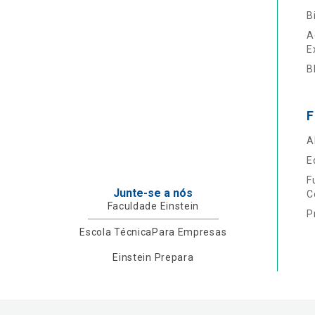
B
A
E
B
F
A
E
F
Junte-se a nós
C
Faculdade Einstein
P
Escola Técnica
Para Empresas
Einstein Prepara