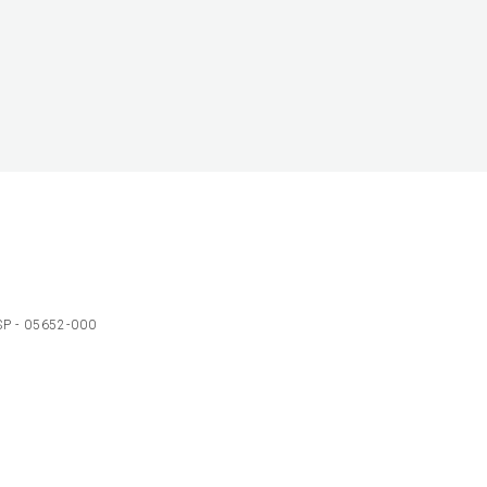
 SP - 05652-000
Ol