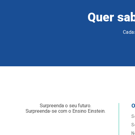
Quer sab
Cadas
O
Surpreenda o seu futuro.
Surpreenda-se com o Ensino Einstein.
S
S
N