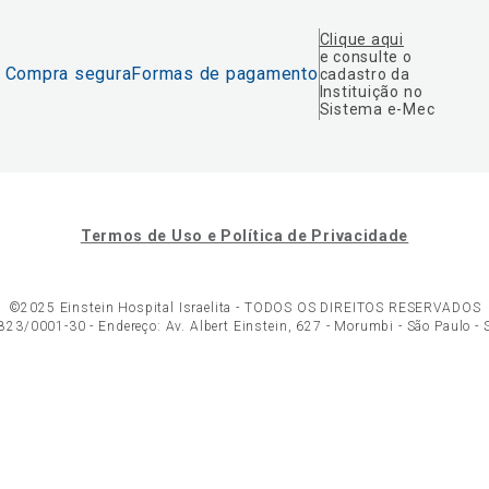
Clique aqui
e consulte o
Compra segura
Formas de pagamento
cadastro da
Instituição no
Sistema e-Mec
Termos de Uso e Política de Privacidade
©2025 Einstein Hospital Israelita -
TODOS OS DIREITOS RESERVADOS
23/0001-30 - Endereço: Av. Albert Einstein, 627 - Morumbi - São Paulo -