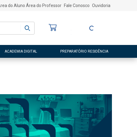
rea do Aluno
Área do Professor
Fale Conosco
Ouvidoria
Bem-vindo
(a)
Entre ou Cadastre-
se
ACADEMIA DIGITAL
PREPARATÓRIO RESIDÊNCIA