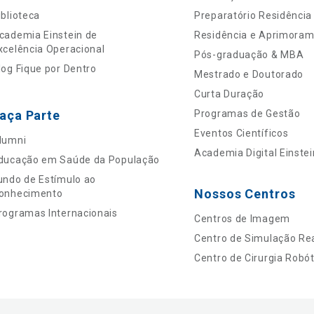
iblioteca
Preparatório Residência
cademia Einstein de
Residência e Aprimora
xcelência Operacional
Pós-graduação & MBA
log Fique por Dentro
Mestrado e Doutorado
Curta Duração
aça Parte
Programas de Gestão
Eventos Científicos
lumni
Academia Digital Einstei
ducação em Saúde da População
undo de Estímulo ao
Nossos Centros
onhecimento
rogramas Internacionais
Centros de Imagem
Centro de Simulação Rea
Centro de Cirurgia Robót