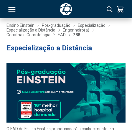
Ensino Einstein
Pós-graduação
Especialização
Especialização a Distância
Engenheiro(a)
Geriatria e Gerontologia
EAD
288
RSO
Especialização a Distância
TIVAS
S
IN
ONAL
 MBA
O EAD do Ensino Einstein proporcionará o conhecimento e a
NTRO