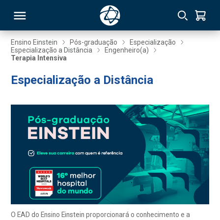
Ensino Einstein
Pós-graduação
Especialização
Especialização a Distância
Engenheiro(a)
Terapia Intensiva
RSO
Especialização a Distância
TIVAS
S
IN
ONAL
 MBA
O EAD do Ensino Einstein proporcionará o conhecimento e a
NTRO