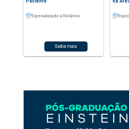
Paciente
na Áre
Especialização a Distância
Espec
Saiba mais