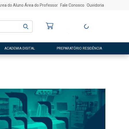
rea do Aluno
Área do Professor
Fale Conosco
Ouvidoria
Bem-vindo
(a)
Entre ou Cadastre-
se
ACADEMIA DIGITAL
PREPARATÓRIO RESIDÊNCIA