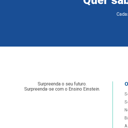
Quer sab
Cadas
O
Surpreenda o seu futuro.
Surpreenda-se com o Ensino Einstein.
S
S
N
B
A