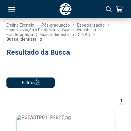
Ensino Einstein
Pós-graduação
Especialização
Especialização a Distância
Busca: dentista
x
Fisioterapeuta
Busca: dentista
x
EAD
RSO
Busca: dentista
x
Resultado da Busca
TIVAS
S
IN
ONAL
Filtros
1
 MBA
NTRO