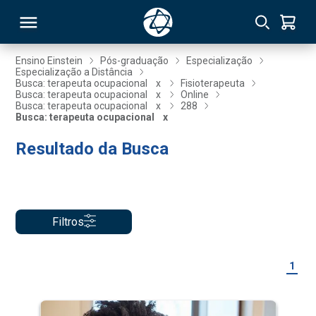
Ensino Einstein
Pós-graduação
Especialização
Especialização a Distância
Busca: terapeuta ocupacional
x
Fisioterapeuta
RSO
Busca: terapeuta ocupacional
x
Online
Busca: terapeuta ocupacional
x
288
Busca: terapeuta ocupacional
x
TIVAS
Resultado da Busca
S
IN
ONAL
Filtros
 MBA
1
NTRO