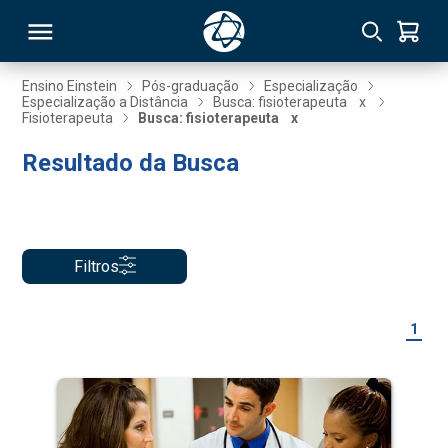
Ensino Einstein
Pós-graduação
Especialização
Especialização a Distância
Busca: fisioterapeuta
x
Fisioterapeuta
Busca: fisioterapeuta
x
RSO
Resultado da Busca
TIVAS
S
IN
Filtros
ONAL
1
 MBA
NTRO