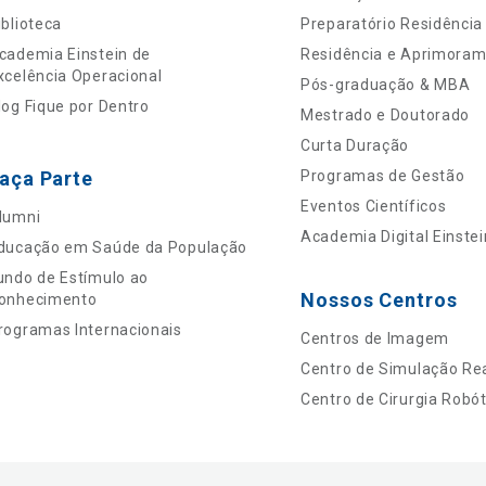
iblioteca
Preparatório Residência
cademia Einstein de
Residência e Aprimora
xcelência Operacional
Pós-graduação & MBA
log Fique por Dentro
Mestrado e Doutorado
Curta Duração
aça Parte
Programas de Gestão
Eventos Científicos
lumni
Academia Digital Einstei
ducação em Saúde da População
undo de Estímulo ao
Nossos Centros
onhecimento
rogramas Internacionais
Centros de Imagem
Centro de Simulação Rea
Centro de Cirurgia Robót