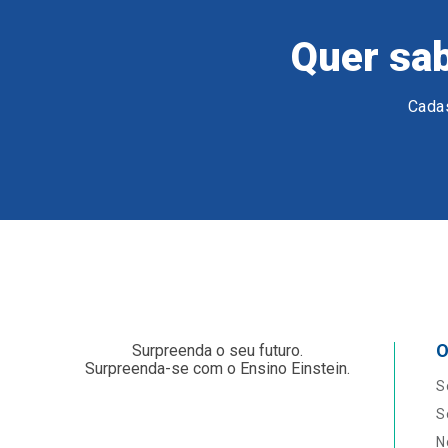
Quer sab
Cadas
O
Surpreenda o seu futuro.
Surpreenda-se com o Ensino Einstein.
S
S
N