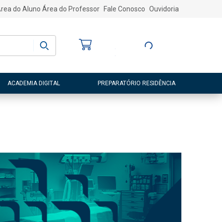
rea do Aluno
Área do Professor
Fale Conosco
Ouvidoria
Bem-vindo
(a)
Entre ou Cadastre-
se
ACADEMIA DIGITAL
PREPARATÓRIO RESIDÊNCIA