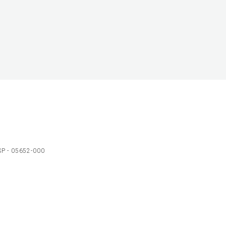
 SP - 05652-000
Ol