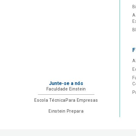
B
A
E
B
F
A
E
F
Junte-se a nós
C
Faculdade Einstein
P
Escola Técnica
Para Empresas
Einstein Prepara