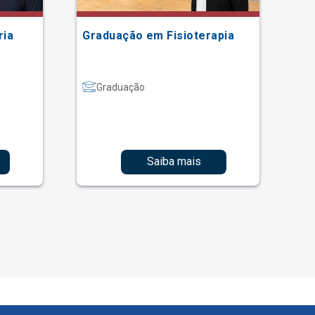
ria
Graduação em Fisioterapia
Gr
Graduação
Saiba mais