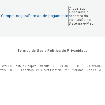
Clique aqui
e consulte o
Compra segura
Formas de pagamento
cadastro da
Instituição no
Sistema e-Mec
Termos de Uso e Política de Privacidade
©2025 Einstein Hospital Israelita -
TODOS OS DIREITOS RESERVADOS
23/0001-30 - Endereço: Av. Albert Einstein, 627 - Morumbi - São Paulo -