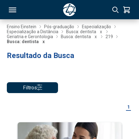
Ensino Einstein
Pós-graduação
Especialização
Especialização a Distância
Busca: dentista
x
Geriatria e Gerontologia
Busca: dentista
x
219
RSO
Busca: dentista
x
Resultado da Busca
TIVAS
S
IN
ONAL
Filtros
1
 MBA
NTRO