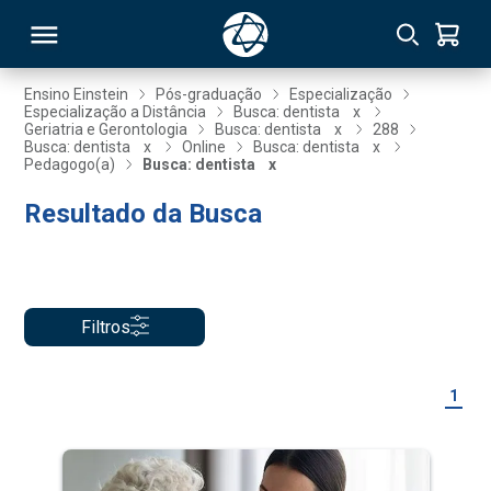
Ensino Einstein
Pós-graduação
Especialização
Especialização a Distância
Busca: dentista
x
Geriatria e Gerontologia
Busca: dentista
x
288
RSO
Busca: dentista
x
Online
Busca: dentista
x
Pedagogo(a)
Busca: dentista
x
Resultado da Busca
TIVAS
S
IN
ONAL
Filtros
 MBA
1
NTRO