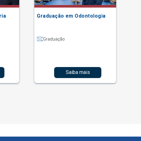
ria
Graduação em Odontologia
Gr
Graduação
Saiba mais