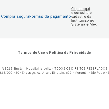
Clique aqui
e consulte o
Compra segura
Formas de pagamento
cadastro da
Instituição no
Sistema e-Mec
Termos de Uso e Política de Privacidade
©2025 Einstein Hospital Israelita -
TODOS OS DIREITOS RESERVADOS
23/0001-30 - Endereço: Av. Albert Einstein, 627 - Morumbi - São Paulo -