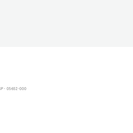
 SP - 05652-000
Ol