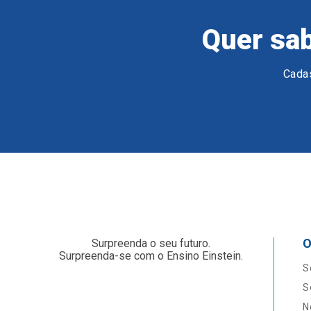
Quer sab
Cadas
O
Surpreenda o seu futuro.
Surpreenda-se com o Ensino Einstein.
S
S
N