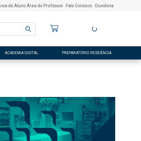
rea do Aluno
Área do Professor
Fale Conosco
Ouvidoria
Bem-vindo
(a)
Entre ou Cadastre-
se
ACADEMIA DIGITAL
PREPARATÓRIO RESIDÊNCIA