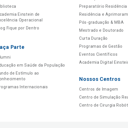
iblioteca
Preparatório Residência
cademia Einstein de
Residência e Aprimora
xcelência Operacional
Pós-graduação & MBA
log Fique por Dentro
Mestrado e Doutorado
Curta Duração
aça Parte
Programas de Gestão
Eventos Científicos
lumni
Academia Digital Einstei
ducação em Saúde da População
undo de Estímulo ao
Nossos Centros
onhecimento
rogramas Internacionais
Centros de Imagem
Centro de Simulação Rea
Centro de Cirurgia Robót