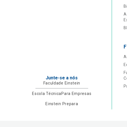
B
A
E
B
F
A
E
F
Junte-se a nós
C
Faculdade Einstein
P
Escola Técnica
Para Empresas
Einstein Prepara