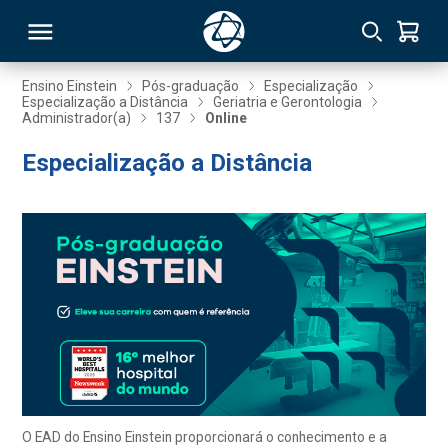
Ensino Einstein
Pós-graduação
Especialização
Especialização a Distância
Geriatria e Gerontologia
Administrador(a)
137
Online
RSO
Especialização a Distância
TIVAS
S
IN
ONAL
 MBA
O EAD do Ensino Einstein proporcionará o conhecimento e a
NTRO