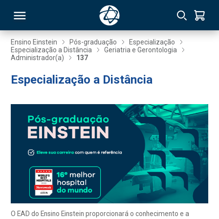
Ensino Einstein
Pós-graduação
Especialização
Especialização a Distância
Geriatria e Gerontologia
Administrador(a)
137
RSO
Especialização a Distância
TIVAS
S
IN
ONAL
 MBA
O EAD do Ensino Einstein proporcionará o conhecimento e a
NTRO