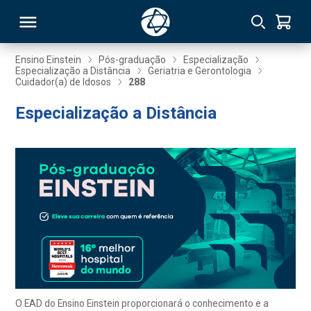
Ensino Einstein
Pós-graduação
Especialização
Especialização a Distância
Geriatria e Gerontologia
Cuidador(a) de Idosos
288
RSO
Especialização a Distância
TIVAS
S
IN
ONAL
 MBA
O EAD do Ensino Einstein proporcionará o conhecimento e a
NTRO