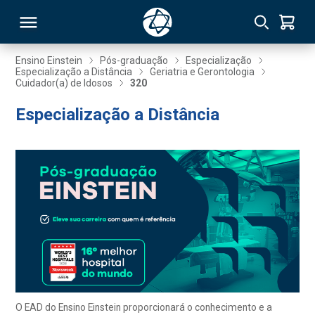
Ensino Einstein
Pós-graduação
Especialização
Especialização a Distância
Geriatria e Gerontologia
Cuidador(a) de Idosos
320
RSO
Especialização a Distância
TIVAS
S
IN
ONAL
 MBA
O EAD do Ensino Einstein proporcionará o conhecimento e a
NTRO