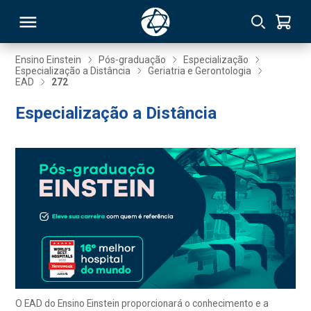
Ensino Einstein
Pós-graduação
Especialização
Especialização a Distância
Geriatria e Gerontologia
EAD
272
RSO
Especialização a Distância
TIVAS
S
IN
ONAL
 MBA
O EAD do Ensino Einstein proporcionará o conhecimento e a
NTRO