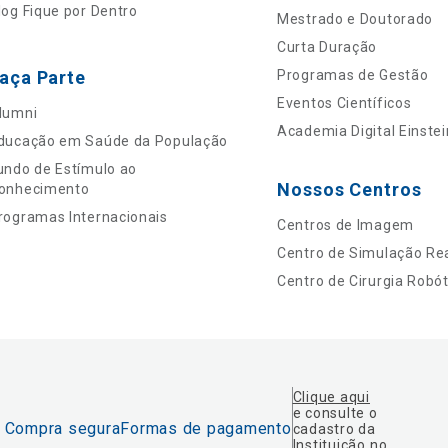
log Fique por Dentro
Mestrado e Doutorado
Curta Duração
aça Parte
Programas de Gestão
Eventos Científicos
lumni
Academia Digital Einstei
ducação em Saúde da População
undo de Estímulo ao
Nossos Centros
onhecimento
rogramas Internacionais
Centros de Imagem
Centro de Simulação Rea
Centro de Cirurgia Robót
Clique aqui
e consulte o
Compra segura
Formas de pagamento
cadastro da
Instituição no