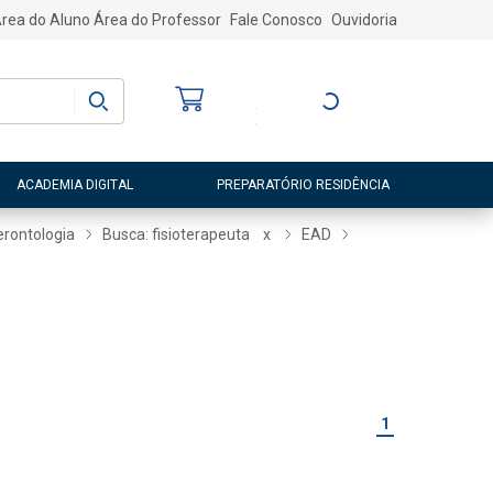
rea do Aluno
Área do Professor
Fale Conosco
Ouvidoria
Bem-vindo
(a)
Entre ou Cadastre-
se
ACADEMIA DIGITAL
PREPARATÓRIO RESIDÊNCIA
erontologia
Busca: fisioterapeuta
x
EAD
1