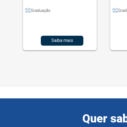
Graduação
Grad
Saiba mais
Quer sab