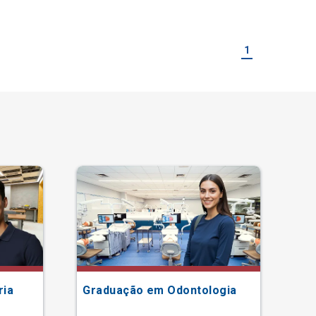
1
ria
Graduação em Odontologia
Gr