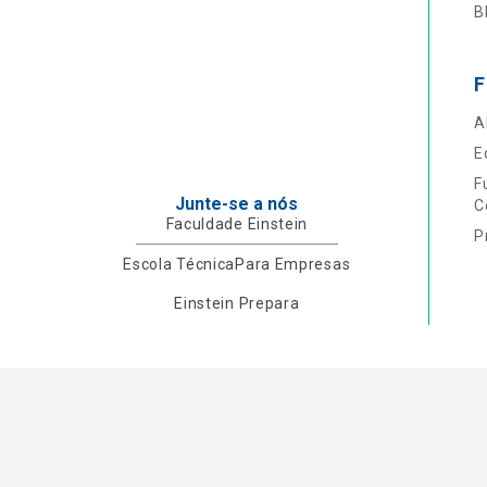
B
F
A
E
F
Junte-se a nós
C
Faculdade Einstein
P
Escola Técnica
Para Empresas
Einstein Prepara