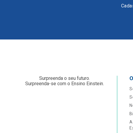
Cadas
O
Surpreenda o seu futuro.
Surpreenda-se com o Ensino Einstein.
S
S
N
B
A
E