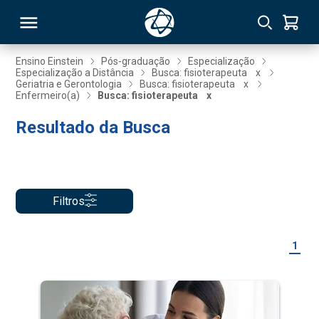
Ensino Einstein
Pós-graduação
Especialização
Especialização a Distância
Busca: fisioterapeuta
x
Geriatria e Gerontologia
Busca: fisioterapeuta
x
RSO
Enfermeiro(a)
Busca: fisioterapeuta
x
Resultado da Busca
TIVAS
S
IN
ONAL
Filtros
1
 MBA
NTRO