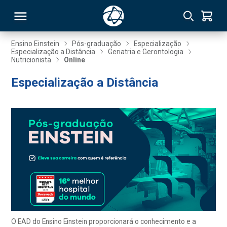
Ensino Einstein
Pós-graduação
Especialização
Especialização a Distância
Geriatria e Gerontologia
Nutricionista
Online
RSO
Especialização a Distância
TIVAS
S
IN
ONAL
 MBA
O EAD do Ensino Einstein proporcionará o conhecimento e a
NTRO