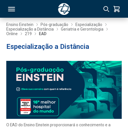
Ensino Einstein
Pós-graduação
Especialização
Especialização a Distância
Geriatria e Gerontologia
Online
219
EAD
RSO
Especialização a Distância
TIVAS
S
IN
ONAL
 MBA
O EAD do Ensino Einstein proporcionará o conhecimento e a
NTRO