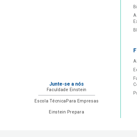
B
A
E
B
F
A
E
F
Junte-se a nós
C
Faculdade Einstein
P
Escola Técnica
Para Empresas
Einstein Prepara