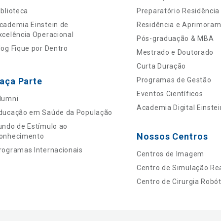
iblioteca
Preparatório Residência
cademia Einstein de
Residência e Aprimora
xcelência Operacional
Pós-graduação & MBA
log Fique por Dentro
Mestrado e Doutorado
Curta Duração
aça Parte
Programas de Gestão
Eventos Científicos
lumni
Academia Digital Einstei
ducação em Saúde da População
undo de Estímulo ao
Nossos Centros
onhecimento
rogramas Internacionais
Centros de Imagem
Centro de Simulação Rea
Centro de Cirurgia Robót