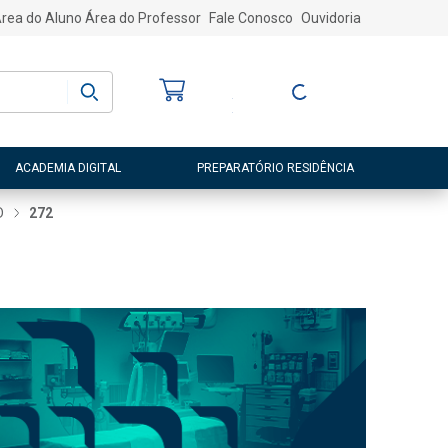
rea do Aluno
Área do Professor
Fale Conosco
Ouvidoria
Bem-vindo
(a)
Entre ou Cadastre-
se
ACADEMIA DIGITAL
PREPARATÓRIO RESIDÊNCIA
D
272