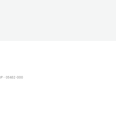
 SP - 05652-000
Ol