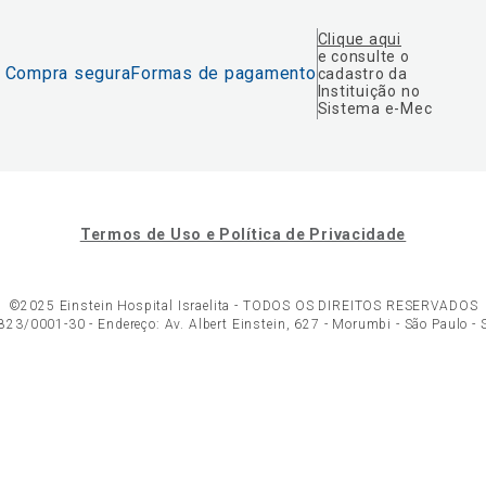
Clique aqui
e consulte o
Compra segura
Formas de pagamento
cadastro da
Instituição no
Sistema e-Mec
Termos de Uso e Política de Privacidade
©2025 Einstein Hospital Israelita -
TODOS OS DIREITOS RESERVADOS
23/0001-30 - Endereço: Av. Albert Einstein, 627 - Morumbi - São Paulo -