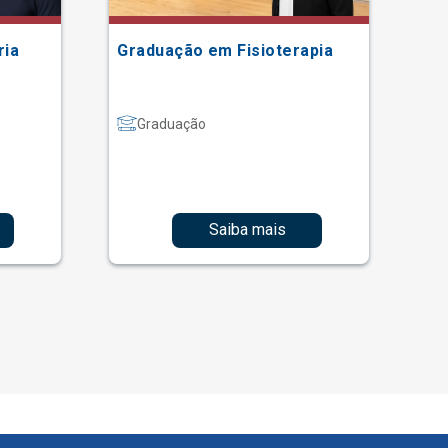
ria
Graduação em Fisioterapia
Gr
Graduação
Saiba mais