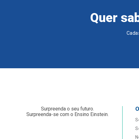
Quer sab
Cadas
O
Surpreenda o seu futuro.
Surpreenda-se com o Ensino Einstein.
S
S
N