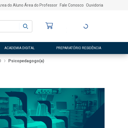
rea do Aluno
Área do Professor
Fale Conosco
Ouvidoria
Bem-vindo
(a)
Entre ou Cadastre-
se
ACADEMIA DIGITAL
PREPARATÓRIO RESIDÊNCIA
D
Psicopedagogo(a)