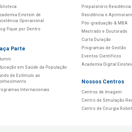
iblioteca
Preparatório Residência
cademia Einstein de
Residência e Aprimora
xcelência Operacional
Pós-graduação & MBA
log Fique por Dentro
Mestrado e Doutorado
Curta Duração
aça Parte
Programas de Gestão
Eventos Científicos
lumni
Academia Digital Einstei
ducação em Saúde da População
undo de Estímulo ao
Nossos Centros
onhecimento
rogramas Internacionais
Centros de Imagem
Centro de Simulação Rea
Centro de Cirurgia Robót