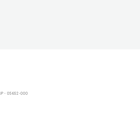
 SP - 05652-000
Ol