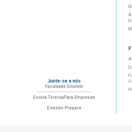
B
A
E
B
F
A
E
F
Junte-se a nós
C
Faculdade Einstein
P
Escola Técnica
Para Empresas
Einstein Prepara