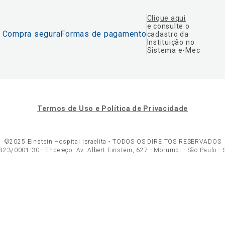
Clique aqui
e consulte o
Compra segura
Formas de pagamento
cadastro da
Instituição no
Sistema e-Mec
Termos de Uso e Política de Privacidade
©2025 Einstein Hospital Israelita -
TODOS OS DIREITOS RESERVADOS
23/0001-30 - Endereço: Av. Albert Einstein, 627 - Morumbi - São Paulo -