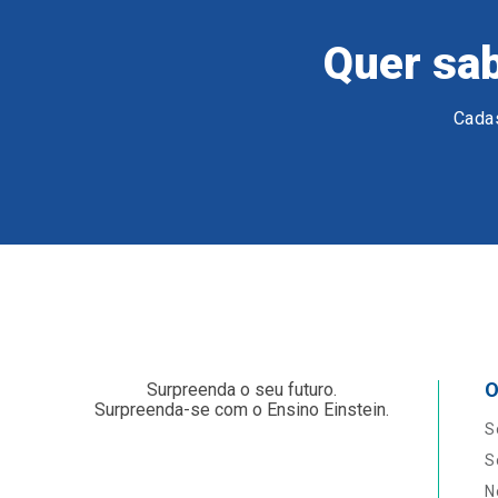
Quer sab
Cadas
O
Surpreenda o seu futuro.
Surpreenda-se com o Ensino Einstein.
S
S
N