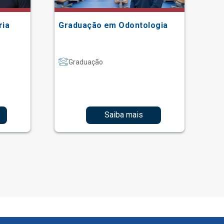
ria
Graduação em Odontologia
Gr
Graduação
Saiba mais