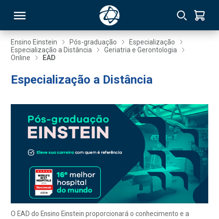
Ensino Einstein
Pós-graduação
Especialização
Especialização a Distância
Geriatria e Gerontologia
Online
EAD
RSO
Especialização a Distância
TIVAS
S
IN
ONAL
 MBA
O EAD do Ensino Einstein proporcionará o conhecimento e a
NTRO