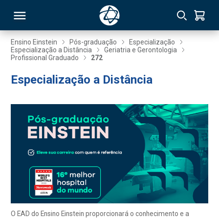
Ensino Einstein
Pós-graduação
Especialização
Especialização a Distância
Geriatria e Gerontologia
Profissional Graduado
272
RSO
Especialização a Distância
TIVAS
S
IN
ONAL
 MBA
O EAD do Ensino Einstein proporcionará o conhecimento e a
NTRO