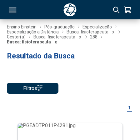
Ensino Einstein
Pós-graduação
Especialização
Especialização a Distância
Busca: fisioterapeuta
x
Gestor(a)
Busca: fisioterapeuta
x
288
RSO
Busca: fisioterapeuta
x
Resultado da Busca
TIVAS
S
IN
ONAL
Filtros
1
 MBA
NTRO