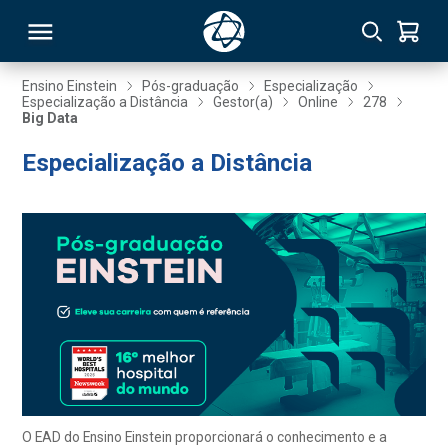
Ensino Einstein
Pós-graduação
Especialização
Especialização a Distância
Gestor(a)
Online
278
Big Data
RSO
Especialização a Distância
TIVAS
S
IN
ONAL
 MBA
O EAD do Ensino Einstein proporcionará o conhecimento e a
NTRO