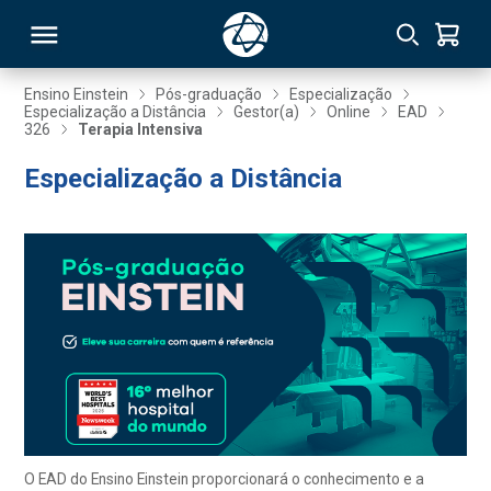
Ensino Einstein
Pós-graduação
Especialização
Especialização a Distância
Gestor(a)
Online
EAD
326
Terapia Intensiva
RSO
Especialização a Distância
TIVAS
S
IN
ONAL
 MBA
O EAD do Ensino Einstein proporcionará o conhecimento e a
NTRO