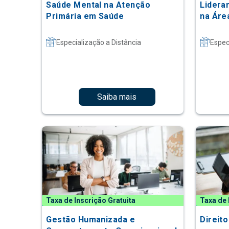
Saúde Mental na Atenção
Lidera
Primária em Saúde
na Áre
Especialização a Distância
Espec
Saiba mais
Taxa de Inscrição Gratuita
Taxa de 
Gestão Humanizada e
Direit