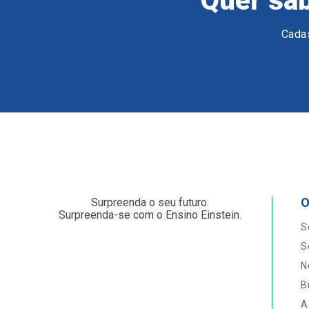
Quer sab
Cadas
O
Surpreenda o seu futuro.
Surpreenda-se com o Ensino Einstein.
S
S
N
B
A