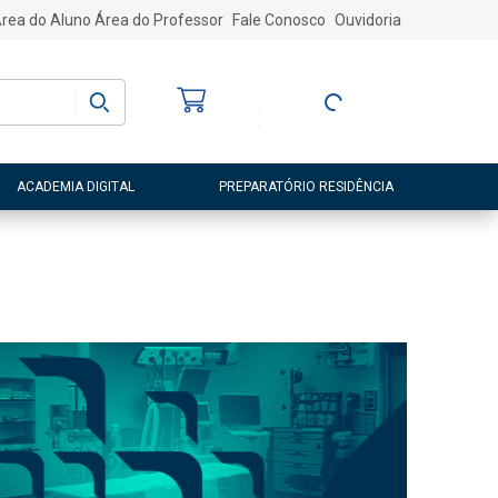
rea do Aluno
Área do Professor
Fale Conosco
Ouvidoria
Bem-vindo
(a)
Entre ou Cadastre-
se
ACADEMIA DIGITAL
PREPARATÓRIO RESIDÊNCIA