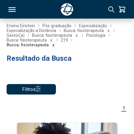
Ensino Einstein
Pós-graduação
Especialização
Especialização a Distância
Busca: fisioterapeuta
x
Gestor(a)
Busca: fisioterapeuta
x
Psicologia
RSO
Busca: fisioterapeuta
x
219
Busca: fisioterapeuta
x
Resultado da Busca
TIVAS
S
IN
ONAL
Filtros
 MBA
1
NTRO