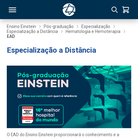
Ensino Einstein
Pós-graduação
Especialização
Especialização a Distância
Hematologia e Hemoterapia
EAD
RSO
Especialização a Distância
TIVAS
S
IN
ONAL
 MBA
O EAD do Ensino Einstein proporcionará o conhecimento e a
NTRO