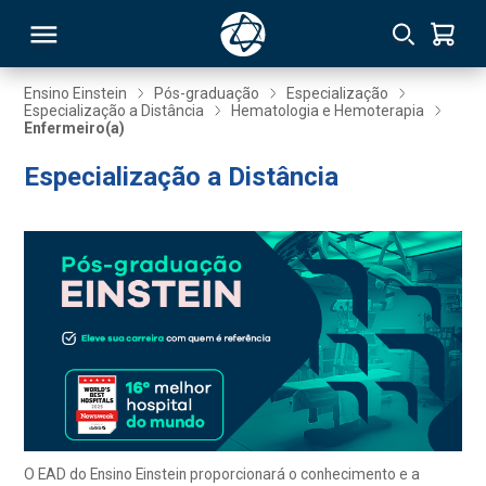
Ensino Einstein
Pós-graduação
Especialização
Especialização a Distância
Hematologia e Hemoterapia
Enfermeiro(a)
RSO
Especialização a Distância
TIVAS
S
IN
ONAL
 MBA
O EAD do Ensino Einstein proporcionará o conhecimento e a
NTRO