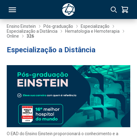
Ensino Einstein
Pós-graduação
Especialização
Especialização a Distância
Hematologia e Hemoterapia
Online
326
RSO
Especialização a Distância
TIVAS
S
IN
ONAL
 MBA
O EAD do Ensino Einstein proporcionará o conhecimento e a
NTRO