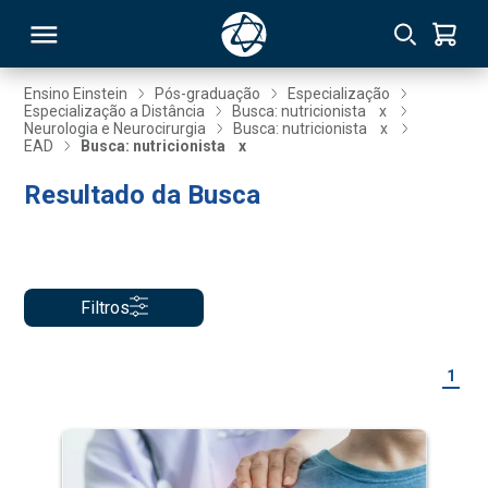
Ensino Einstein
Pós-graduação
Especialização
Especialização a Distância
Busca: nutricionista
x
Neurologia e Neurocirurgia
Busca: nutricionista
x
RSO
EAD
Busca: nutricionista
x
Resultado da Busca
TIVAS
S
IN
ONAL
Filtros
1
 MBA
NTRO