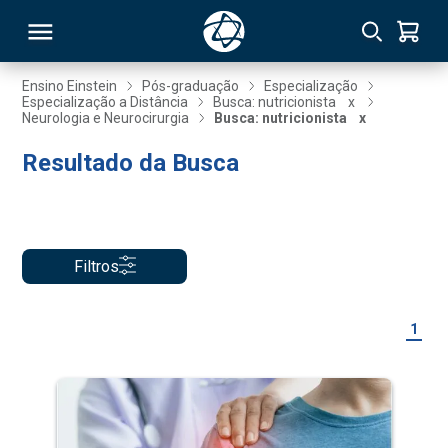
Ensino Einstein
Pós-graduação
Especialização
Especialização a Distância
Busca: nutricionista
x
Neurologia e Neurocirurgia
Busca: nutricionista
x
RSO
Resultado da Busca
TIVAS
S
IN
Filtros
ONAL
1
 MBA
NTRO